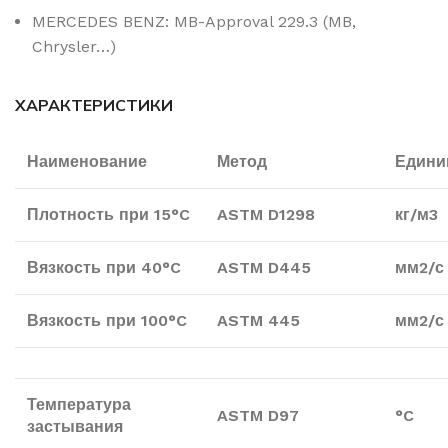
MERCEDES BENZ: MB-Approval 229.3 (MB,
Chrysler…)
ХАРАКТЕРИСТИКИ
Наименование
Метод
Един
Плотность при 1
5°C
ASTM D1298
кг/м3
Вязкость при
40°C
ASTM D445
мм2/с
Вязкость при
100°C
ASTM
445
мм2/с
Температура
ASTM D97
°C
застывания