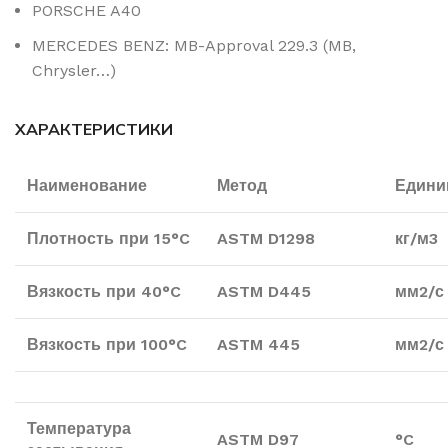
PORSCHE A40
MERCEDES BENZ: MB-Approval 229.3 (MB,
Chrysler…)
ХАРАКТЕРИСТИКИ
Наименование
Метод
Един
Плотность при 1
5°C
ASTM D1298
кг/м3
Вязкость при
40°C
ASTM D445
мм2/с
Вязкость при
100°C
ASTM
445
мм2/с
Температура
ASTM D97
°C