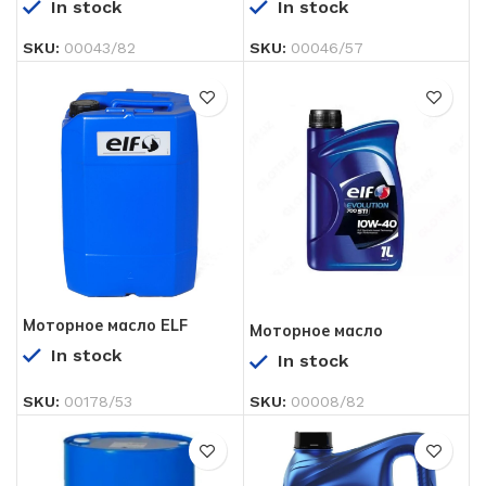
In stock
In stock
SKU:
00043/82
SKU:
00046/57
Моторное масло ELF
Моторное масло
TRANSELF TYPE B 85W–
EVOLUTION 700 STI 10W-
In stock
140 20 л
In stock
40 1 л
SKU:
00178/53
SKU:
00008/82