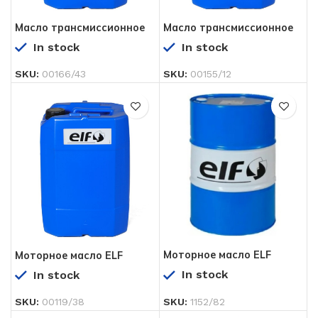
Масло трансмиссионное
Масло трансмиссионное
ELF TRANSELF EP 80W-90
TRANSELF TYP B80W90
In stock
In stock
20 л
GL-5 20 л
SKU:
00166/43
SKU:
00155/12
Моторное масло ELF
Моторное масло ELF
PERFORMANCE PRO 700
PERFORMANCE PRO 700
In stock
In stock
15W-40 208 л
15W-40 20 л
SKU:
00119/38
SKU:
1152/82