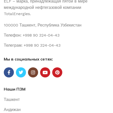
ELF – марка, принадлежащая пятой в мире
материалы и специальные жидкости для легковых
международной нефтегазовой компании
автомобилей, мотоциклов и скутеров, а также
TotalEnergies.
грузового и коммерческого транспорта.
100000 Ташкент, Республика Узбекистан
Богатый опыт и знания в сфере
Телефон: +998 90 324-04-43
производства автомобильных масел
Телеграм: +998 90 324-04-43
Автомобильные масла ELF разрабатываются в 2
крупных исследовательских центрах:
Мы в социальных сетях:
Исследовательский центр CRES (г. Солез, Франция)
Исследовательский центр TCAP (г. Мумбаи, Индия)
Наши ПЗМ
Ташкент
Андижан