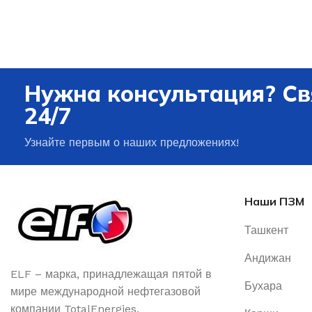
Нужна консультация? Св
24/7
Узнайте первым о наших предложениях!
Наши ПЗМ
Ташкент
Андижан
ELF – марка, принадлежащая пятой в
Бухара
мире международной нефтегазовой
компании TotalEnergies.