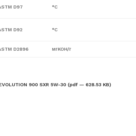
ASTM D97
°C
ASTM D92
°C
ASTM D2896
мгKOH/г
EVOLUTION 900 SXR 5W-30 (pdf — 628.53 KB)