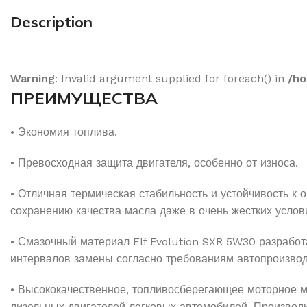
Description
Благодаря прос
Warning
: Invalid argument supplied for foreach() in
/ho
трансмиссионно
ПРЕИМУЩЕСТВА
Данная форма п
моторных масел
• Экономия топлива.
Для того, чтобы
• Превосходная защита двигателя, особенно от износа.
Все права защи
• Отличная термическая стабильность и устойчивость к
поисковой сист
сохранению качества масла даже в очень жестких услов
издателя. Гаран
• Смазочный материал Elf Evolution SXR 5W30 разработ
кроме предусмо
интервалов замены согласно требованиям автопроизвод
неточностями в
замены в перву
• Высококачественное, топливосберегающее моторное м
представителей
дизельных двигателей легковых автомобилей. Производ