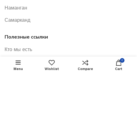
Наманган
Самарканд
Полезные ссылки
Кто мы есть
Оплата и доставка
0
Menu
Wishlist
Compare
Cart
Акции
Услуги
О нас
Посетить нас
Нижнее меню