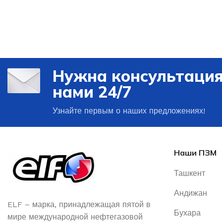
Нужна консультация
нами 24/7
Узнайте первым о наших предложениях!
Наши ПЗМ
Ташкент
Андижан
ELF – марка, принадлежащая пятой в
Бухара
мире международной нефтегазовой