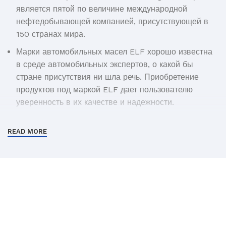
является пятой по величине международной
нефтедобывающей компанией, присутствующей в
150 странах мира.
Марки автомобильных масел ELF хорошо известна
в среде автомобильных экспертов, о какой бы
стране присутствия ни шла речь. Приобретение
продуктов под маркой ELF дает пользователю
уверенность в их качестве и надежности.
В основе качества продукции ELF лежит огромный
READ MORE
опыт в индустрии автоспорта. За плечами марки
ELF более 150 побед в гонках серии «Формула-1».
Моторные масла ELF доказали свое ощутимое
преимущество в обеспечении чистоты и защиты
двигателя.
Широкое присутствие